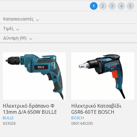
1
2
3
4
5
Κατασκευαστές
Τιμές
Δύναμη (W)
Ηλεκτρικό δράπανο Φ
Ηλεκτρικό Kατσαβίδι
13mm Δ/Α 650W BULLE
GSR6-60TE BOSCH
BULLE
BOSCH
633028
0601445200