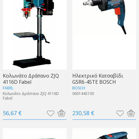
Κολωνάτο Δράπανο ZJQ
Hλεκτρικό Κατσαβίδι
4116D Fabel
GSR6-45TE BOSCH
FABEL
BOSCH
Κολωνάτο Δράπανο ZJQ 4116D
0601445100
Fabel
56,67 €
230,58 €