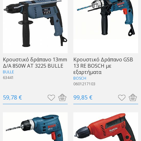
Κρουστικό δράπανο 13mm
Κρουστικό Δράπανο GSB
Δ/Α 850W AT 3225 BULLE
13 RE BOSCH με
εξαρτήματα
BULLE
63441
BOSCH
0601217103
59,78 €
99,85 €