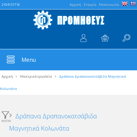
Aρχική
Εταιρία
Επικοινωνία
2104131716
Menu
Αρχική
>
Ηλεκτρικά εργαλεία
>
Δράπανα Δραπανοκατσάβιδα Μαγνητικά
Κολωνάτα
Δράπανα Δραπανοκατσάβιδα
ΦΙΛΤΡΑ
Μαγνητικά Κολωνάτα