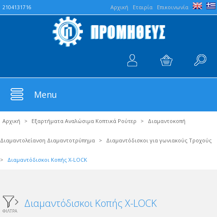
Aρχική
Εταιρία
Επικοινωνία
2104131716
Menu
Αρχική
>
Εξαρτήματα Αναλώσιμα Κοπτικά Ρούτερ
>
Διαμαντοκοπή
Διαμαντολείανση Διαμαντοτρύπημα
>
Διαμαντόδισκοι για γωνιακούς Τροχούς
>
Διαμαντόδισκοι Κοπής X-LOCK
Διαμαντόδισκοι Κοπής X-LOCK
ΦΙΛΤΡΑ