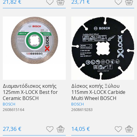
21,82 €
23,71 €
Διαμαντόδισκος κοπής
Δίσκος κοπής Ξύλου
125mm X-LOCK Best for
115mm X-LOCK Carbide
Ceramic BOSCH
Multi Wheel BOSCH
BOSCH
BOSCH
2608615164
2608619283
27,36 €
14,05 €