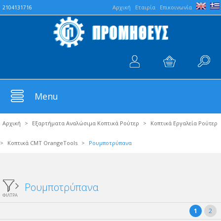
Aρχική
Εταιρία
Επικοινωνία
2104131716
Menu
Αρχική
>
Εξαρτήματα Αναλώσιμα Κοπτικά Ρούτερ
>
Κοπτικά Εργαλεία Ρούτερ
>
Κοπτικά CMT OrangeTools
>
Ρουμποτρύπανα
Ρουμποτρύπανα
ΦΙΛΤΡΑ
1
2