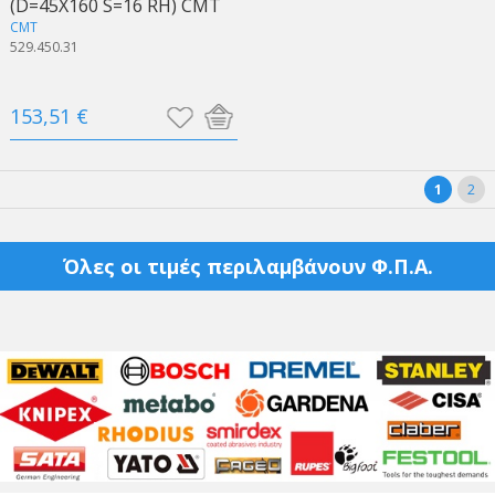
(D=45X160 S=16 RH) CMT
CMT
529.450.31
153,51 €
1
2
Όλες οι τιμές περιλαμβάνουν Φ.Π.Α.