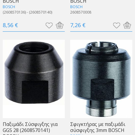
BOSCH
BOSCH
BOSCH
BOSCH
(2608570136) - (2608570140)
2608570008
8,56 €
7,26 €
Παξιμάδι Σύσφιγξης για
Σφιγκτήρας με παξιμάδι
GGS 28 (2608570141)
σύσφιγξης 3mm BOSCH