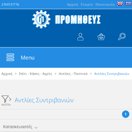
Aρχική
Εταιρία
Επικοινωνία
2104131716
Menu
Αρχική
>
Σπίτι - Κήπος - Αγρός
>
Αντλίες - Πιεστικά
>
Αντλίες Συντριβανιών
Αντλίες Συντριβανιών
ΦΙΛΤΡΑ
1
Κατασκευαστές