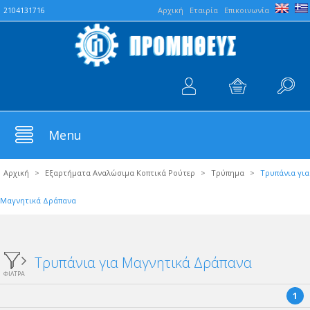
Aρχική
Εταιρία
Επικοινωνία
2104131716
Menu
Αρχική
>
Εξαρτήματα Αναλώσιμα Κοπτικά Ρούτερ
>
Τρύπημα
>
Τρυπάνια για
Μαγνητικά Δράπανα
Τρυπάνια για Μαγνητικά Δράπανα
ΦΙΛΤΡΑ
1