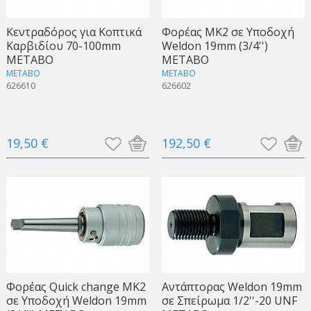
Kεντραδόρος για Kοπτικά
Φορέας ΜΚ2 σε Υποδοχή
Kαρβιδίου 70-100mm
Weldon 19mm (3/4'')
METABO
METABO
METABO
METABO
626610
626602
19,50 €
192,50 €
Φορέας Quick change ΜΚ2
Aντάπτορας Weldon 19mm
σε Υποδοχή Weldon 19mm
σε Σπείρωμα 1/2''-20 UNF