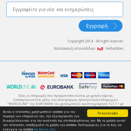
Copyright 2014 - All right reserver
Κατασκευή ιστοσελίδων
HellasSites
Όλες οι πληρωμές που πραγματοποιούνται με χρήση κάρτας
διεκπεραιώνονται μέσω της πλατφόρμας ηλεκτρονικών πληρωμών
"WORLDLINE" της EUROBANK και χρησιμοποιεί κρυπτογράφηση TLS 1.1 με
πρωτόκολλο κρυπτογράφησης 128-bit (Secure Sockets Layer - SSL).
Αυτός ο ιστότοπος χρησιμοποιεί cookies για την
Η κρυπτογράφηση είναι ένας τρόπος κωδικοποίησης της πληροφορίας
Το κατάλαβα
παροχή των υπηρεσιών του, την εξατομίκευση των
μέχρι αυτή να φτάσει στον ορισμένο αποδέκτη της, ο οποίος θα μπορέσει
να την αποκωδικοποιήσει με χρήση του κατάλληλου κλειδιού.
διαφημίσεων και για την ανάλυση της επισκεψιμότητας του. Με τη χρήση αυτού
του ιστότοπου, αποδέχεστε τη χρήση των cookies. Λεπτομέρειες για το πώς να
ελέγχετε τα cookies
θα βρείτε εδώ