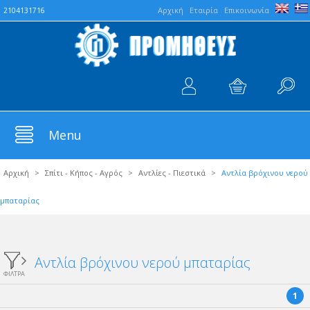
Aρχική
Εταιρία
Επικοινωνία
2104131716
Menu
Αρχική
>
Σπίτι - Κήπος - Αγρός
>
Αντλίες - Πιεστικά
>
Αντλία βρόχινου νερού
μπαταρίας
Αντλία βρόχινου νερού μπαταρίας
ΦΙΛΤΡΑ
1