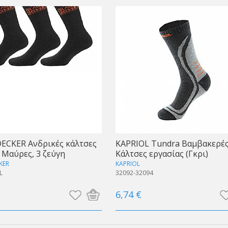
ECKER Ανδρικές κάλτσες
KAPRIOL Tundra Βαμβακερέ
 Μαύρες, 3 ζεύγη
Κάλτσες εργασίας (Γκρι)
KER
KAPRIOL
L
32092-32094
6,74 €