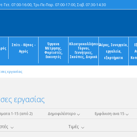
-Τετ. 07:00-16:00, Τρι-Πε-Παρ. 07:00-17:00, Σαβ. 07:30-14:30
Όργανα
Ηλεκτροκολλήσεις,
Σπίτι - Κήπος -
Αέρας, Συνεργείο,
Ε
ιρός
Μέτρησης,
Τόρνοι,
Αγρός
εργαλεία,
Α
Φορτιστές,
Γεννήτριες,
Εκκινητές
Σκούπες, Δομικά
εξαρτήματα
Κοπ
τσες εργασίας
σες εργασίας
ματα 1-15 (από 2)
Δημοφιλέστερο
Εμφάνιση ανα 15
στές
Τιμές