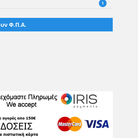
1
υν Φ.Π.Α.