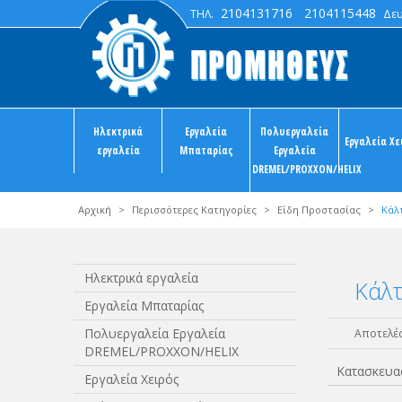
2104131716
2104115448
ΤΗΛ.
Δευτ
Ηλεκτρικά
Εργαλεία
Πολυεργαλεία
Εργαλεία Χε
εργαλεία
Μπαταρίας
Εργαλεία
DREMEL/PROXXON/HELIX
Αρχική
>
Περισσότερες Κατηγορίες
>
Είδη Προστασίας
>
Κάλ
Ηλεκτρικά εργαλεία
Κάλτ
Εργαλεία Μπαταρίας
Πολυεργαλεία Εργαλεία
Αποτελέσ
DREMEL/PROXXON/HELIX
Κατασκευα
Εργαλεία Χειρός