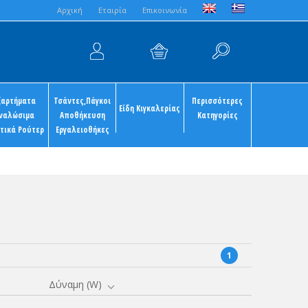
Aρχική
Εταιρία
Επικοινωνία
ξαρτήματα
Τσάντες,Πάγκοι
Περισσότερες
Είδη Κιγκαλερίας
ναλώσιμα
Αποθήκευση
Κατηγορίες
τικά Ρούτερ
Εργαλειοθήκες
1
Δύναμη (W)