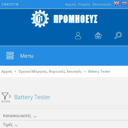
Aρχική
Εταιρία
Επικοινωνία
2104131716
Menu
Αρχική
>
Όργανα Μέτρησης, Φορτιστές, Εκκινητές
>
Battery Tester
Battery Tester
ΦΙΛΤΡΑ
Κατασκευαστές
Τιμές