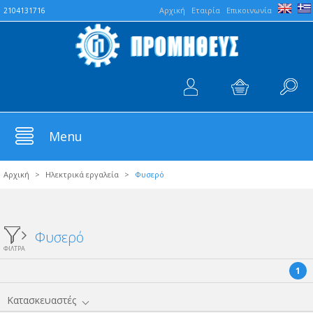
Aρχική
Εταιρία
Επικοινωνία
2104131716
Menu
Αρχική
>
Ηλεκτρικά εργαλεία
>
Φυσερό
Φυσερό
ΦΙΛΤΡΑ
1
Κατασκευαστές