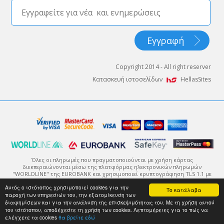
Copyright 2014 - All right reserver
Κατασκευή ιστοσελίδων
HellasSites
Όλες οι πληρωμές που πραγματοποιούνται με χρήση κάρτας
διεκπεραιώνονται μέσω της πλατφόρμας ηλεκτρονικών πληρωμών
"WORLDLINE" της EUROBANK και χρησιμοποιεί κρυπτογράφηση TLS 1.1 με
πρωτόκολλο κρυπτογράφησης 128-bit (Secure Sockets Layer - SSL).
Αυτός ο ιστότοπος χρησιμοποιεί cookies για την
Η κρυπτογράφηση είναι ένας τρόπος κωδικοποίησης της πληροφορίας
Το κατάλαβα
παροχή των υπηρεσιών του, την εξατομίκευση των
μέχρι αυτή να φτάσει στον ορισμένο αποδέκτη της, ο οποίος θα μπορέσει
να την αποκωδικοποιήσει με χρήση του κατάλληλου κλειδιού.
διαφημίσεων και για την ανάλυση της επισκεψιμότητας του. Με τη χρήση αυτού
του ιστότοπου, αποδέχεστε τη χρήση των cookies. Λεπτομέρειες για το πώς να
ελέγχετε τα cookies
θα βρείτε εδώ