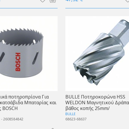
ικά ποτηροπρίονα Για
BULLE Ποτηροκορώνα HSS
κατσάβιδα Μπαταρίας και
WELDON Μαγνητικού Δράπα
ς BOSCH
βάθος κοπής 25mm/
BULLE
 - 2608584842
68623-68637