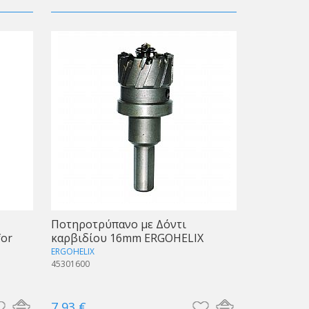
Ποτηροτρύπανo με Δόντι
for
καρβιδίου 16mm ERGOHELIX
ERGOHELIX
45301600
7,93 €