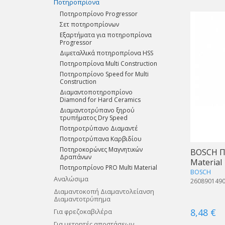
Ποτηροπρίονα
Ποτηροπρίονo Progressor
Σετ ποτηροπρίονων
Εξαρτήματα για ποτηροπρίονα
Progressor
Διμεταλλικά ποτηροπρίονα HSS
Ποτηροπρίονα Multi Construction
Ποτηροπρίονο Speed for Multi
Construction
Διαμαντοποτηροπρίονο
Diamond for Hard Ceramics
Διαμαντοτρύπανο ξηρού
τρυπήματος Dry Speed
Ποτηροτρύπανο Διαμαντέ
Ποτηροτρύπανα Καρβιδίου
Ποτηροκορώνες Μαγνητικών
BOSCH Π
Δραπάνων
Material
Ποτηροπρίονο PRO Multi Material
BOSCH
Αναλώσιμα
260890149
Διαμαντοκοπή Διαμαντολείανση
Διαμαντοτρύπημα
8,48 €
Για φρεζοκαβιλέρα
Για μετρητές αποστάσεων