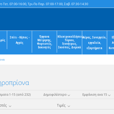
-Τετ. 07:00-16:00, Τρι-Πε-Παρ. 07:00-17:00, Σαβ. 07:30-14:30
Όργανα
Ηλεκτροκολλήσεις,
Σπίτι - Κήπος -
Αέρας, Συνεργείο,
Ε
ιρός
Μέτρησης,
Τόρνοι,
Αγρός
εργαλεία,
Α
Φορτιστές,
Γεννήτριες,
Εκκινητές
Σκούπες, Δομικά
εξαρτήματα
Κοπ
ονα
ηροπρίονα
ματα 1-15 (από 232)
Δημοφιλέστερο
Εμφάνιση ανα 15
στές
Τιμές