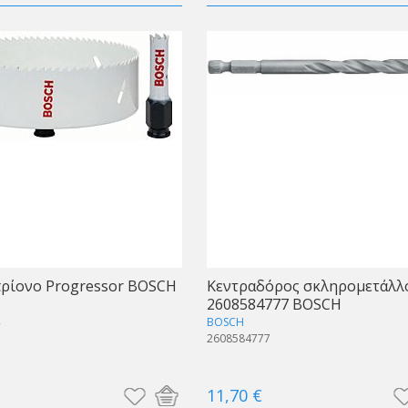
ρίονο Progressor BOSCH
Κεντραδόρος σκληρομετάλλ
2608584777 BOSCH
2
BOSCH
2608584777
11,70 €