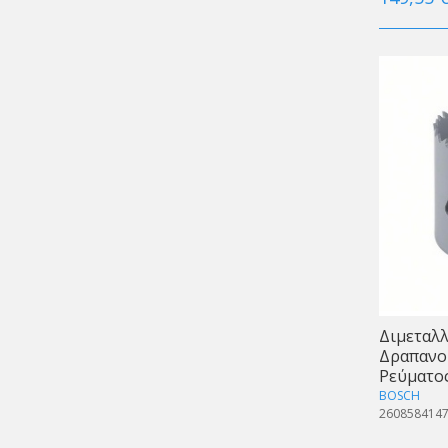
Διμεταλλ
Δραπανο
Ρεύματο
BOSCH
2608584147