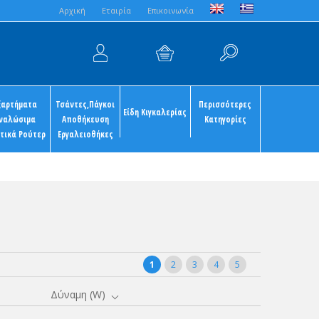
Aρχική
Εταιρία
Επικοινωνία
ξαρτήματα
Τσάντες,Πάγκοι
Περισσότερες
Είδη Κιγκαλερίας
ναλώσιμα
Αποθήκευση
Κατηγορίες
τικά Ρούτερ
Εργαλειοθήκες
1
2
3
4
5
Δύναμη (W)