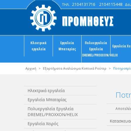
2104131716
2104115448
ΤΗΛ.
Δευτ
Ηλεκτρικά
Εργαλεία
Πολυεργαλεία
Εργαλεία Χε
εργαλεία
Μπαταρίας
Εργαλεία
DREMEL/PROXXON/HELIX
Αρχική
>
Εξαρτήματα Αναλώσιμα Κοπτικά Ρούτερ
>
Ποτηροπρί
Ηλεκτρικά εργαλεία
Ποτ
Εργαλεία Μπαταρίας
Πολυεργαλεία Εργαλεία
Αποτελέσ
DREMEL/PROXXON/HELIX
Κατασκευα
Εργαλεία Χειρός