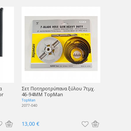
α
Σετ Ποτηροτρύπανα ξύλου 7τμχ.
or
46-94ΜΜ TopMan
TopMan
2077-040
13,00 €