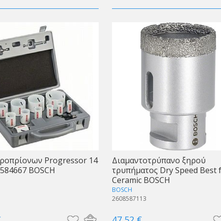
ροπρίονων Progressor 14
Διαμαντοτρύπανο ξηρού
8584667 BOSCH
τρυπήματος Dry Speed Best 
Ceramic BOSCH
7
BOSCH
2608587113
€
47,52 €