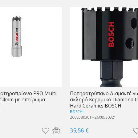
οτηροπρίονο PRO Multi
Ποτηροτρύπανο Διαμαντέ γι
 14mm με σπείρωμα
σκληρό Κεραμικό Diamond f
Hard Ceramics BOSCH
0
BOSCH
2608580301 - 2608580321
35,56 €