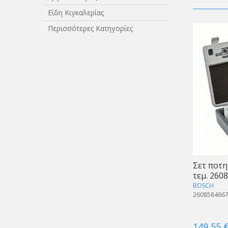
Είδη Κιγκαλερίας
Περισσότερες Κατηγορίες
Σετ ποτη
τεμ. 260
BOSCH
260858466
149,55 