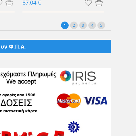
87,04 €
1
2
3
4
5
υν Φ.Π.Α.