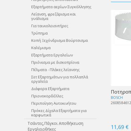
Εξαρτήματα αερίων Συγκόλλησης
Λείανση, φρεζάρισμα και
γυάλισμα
Για ταινιολειαντήρες
Τρύπημα
Κοπή Ξεχόνδρισμα Βούρτσισμα
Καλέμισμα
Εξαρτήματα Εργαλείων
Πριόνισμα με δισκοπρίονα
Πέλματα - Πλάκες λείανσης
Σετ Εξαρτημάτων για πολλαπλά
εργαλεία
Διάφορα Εξαρτήματα
Ποτηροπ
Πριονοκορδέλλες
BOSCH
260858461
Περιποίηση Αυτοκινήτου
Πρόκες Δίχαλα Εξαρτήματα για
καρφωτικά
Τσάντες,Πάγκοι Αποθήκευση
11,69 €
Εργαλειοθήκες