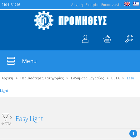
Aρχική
Εταιρία
Επικοινωνία
2104131716
Menu
Αρχική
>
Περισσότερες Κατηγορίες
>
Ενδύματα Εργασίας
>
BETA
>
Easy
Light
Easy Light
ΦΙΛΤΡΑ
1