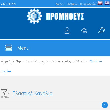
Aρχική
Εταιρία
Επικοινωνία
2104131716
Menu
Αρχική
>
Περισσότερες Κατηγορίες
>
Ηλεκτρολογικό Υλικό
>
Πλαστικά
Κανάλια
Πλαστικά Κανάλια
ΦΙΛΤΡΑ
1