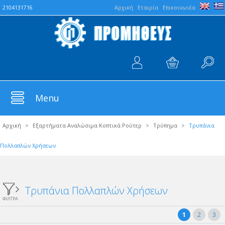
Aρχική
Εταιρία
Επικοινωνία
2104131716
Menu
Αρχική
>
Εξαρτήματα Αναλώσιμα Κοπτικά Ρούτερ
>
Τρύπημα
>
Τρυπάνια
Πολλαπλών Χρήσεων
Τρυπάνια Πολλαπλών Χρήσεων
ΦΙΛΤΡΑ
1
2
3