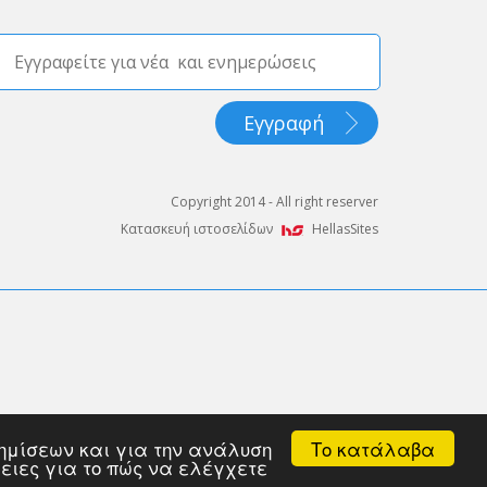
Copyright 2014 - All right reserver
Κατασκευή ιστοσελίδων
HellasSites
ROBANK και χρησιμοποιεί κρυπτογράφηση TLS 1.1 με πρωτόκολλο
Το κατάλαβα
αφημίσεων και για την ανάλυση
 να την αποκωδικοποιήσει με χρήση του κατάλληλου κλειδιού.
ρειες για το πώς να ελέγχετε