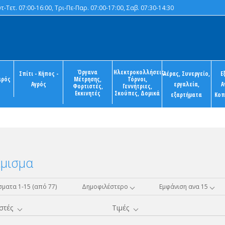
-Τετ. 07:00-16:00, Τρι-Πε-Παρ. 07:00-17:00, Σαβ. 07:30-14:30
Όργανα
Ηλεκτροκολλήσεις,
Σπίτι - Κήπος -
Αέρας, Συνεργείο,
Ε
ιρός
Μέτρησης,
Τόρνοι,
Αγρός
εργαλεία,
Α
Φορτιστές,
Γεννήτριες,
Εκκινητές
Σκούπες, Δομικά
εξαρτήματα
Κοπ
έμισμα
ματα 1-15 (από 77)
Δημοφιλέστερο
Εμφάνιση ανα 15
στές
Τιμές