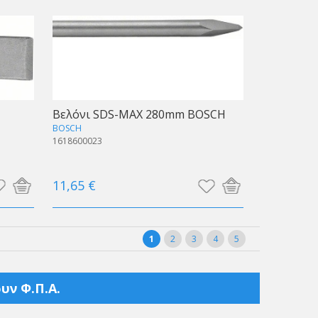
Βελόνι SDS-MAX 280mm BOSCH
BOSCH
1618600023
11,65 €
1
2
3
4
5
υν Φ.Π.Α.