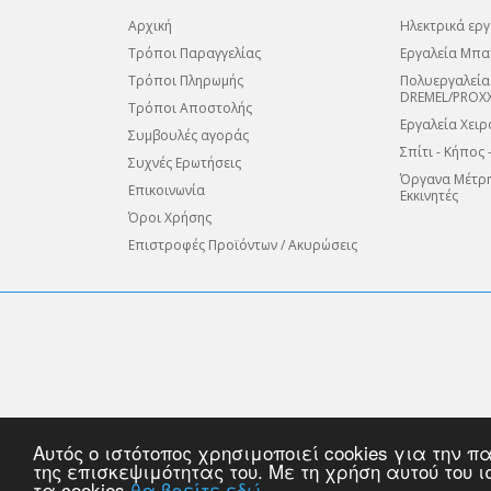
Αρχική
Ηλεκτρικά εργ
Τρόποι Παραγγελίας
Εργαλεία Μπα
Τρόποι Πληρωμής
Πολυεργαλεία
DREMEL/PROX
Τρόποι Αποστολής
Εργαλεία Χειρ
Συμβουλές αγοράς
Σπίτι - Κήπος 
Συχνές Ερωτήσεις
Όργανα Μέτρη
Επικοινωνία
Εκκινητές
Όροι Χρήσης
Επιστροφές Προϊόντων / Ακυρώσεις
Όλες οι πληρωμές που πραγματοποιούνται με χρήση κάρτας διε
Αυτός ο ιστότοπος χρησιμοποιεί cookies για την
Η κρυπτογράφηση είναι ένας τρόπος κωδικοποίησης της πληρο
της επισκεψιμότητας του. Με τη χρήση αυτού του 
τα cookies
θα βρείτε εδώ