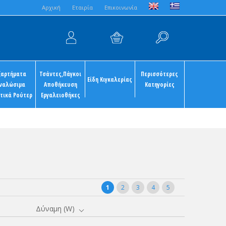
Aρχική
Εταιρία
Επικοινωνία
ξαρτήματα
Τσάντες,Πάγκοι
Περισσότερες
Είδη Κιγκαλερίας
ναλώσιμα
Αποθήκευση
Κατηγορίες
τικά Ρούτερ
Εργαλειοθήκες
1
2
3
4
5
Δύναμη (W)