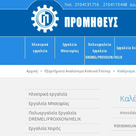
2104131716
2104115448
ΤΗΛ.
Δευτ
Ηλεκτρικά
Εργαλεία
Πολυεργαλεία
Εργαλεία Χε
εργαλεία
Μπαταρίας
Εργαλεία
DREMEL/PROXXON/HELIX
Αρχική
>
Εξαρτήματα Αναλώσιμα Κοπτικά Ρούτερ
>
Καλέμισμα
Ηλεκτρικά εργαλεία
Καλ
Εργαλεία Μπαταρίας
Πολυεργαλεία Εργαλεία
Αποτελέσ
DREMEL/PROXXON/HELIX
Κατασκευα
Εργαλεία Χειρός