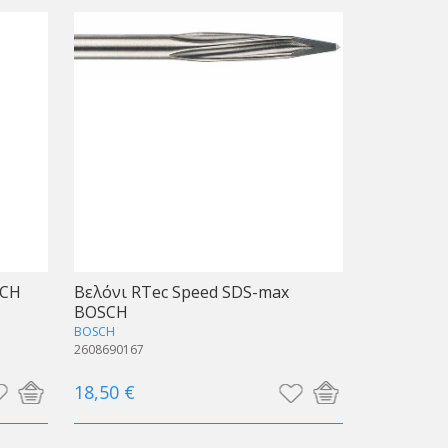
SCH
Bελόνι RTec Speed SDS-max
BOSCH
BOSCH
2608690167
18,50 €