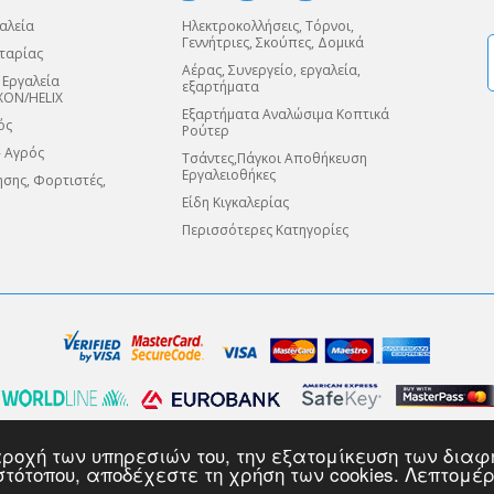
αλεία
Ηλεκτροκολλήσεις, Τόρνοι,
Γεννήτριες, Σκούπες, Δομικά
ταρίας
Αέρας, Συνεργείο, εργαλεία,
 Εργαλεία
εξαρτήματα
XON/HELIX
Εξαρτήματα Αναλώσιμα Κοπτικά
ός
Ρούτερ
- Αγρός
Τσάντες,Πάγκοι Αποθήκευση
Εργαλειοθήκες
σης, Φορτιστές,
Είδη Κιγκαλερίας
Περισσότερες Κατηγορίες
κπεραιώνονται μέσω της πλατφόρμας ηλεκτρονικών πληρωμών "WORLDLINE" της EU
 παροχή των υπηρεσιών του, την εξατομίκευση των δι
κρυπτογράφησης 128-bit (Secure Sockets Layer - SSL).
φορίας μέχρι αυτή να φτάσει στον ορισμένο αποδέκτη της, ο οποίος θα μπορέσει
ιστότοπου, αποδέχεστε τη χρήση των cookies. Λεπτομέ