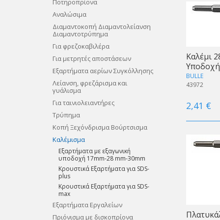
Ποτηροπρίονα
Αναλώσιμα
Διαμαντοκοπή Διαμαντολείανση
Διαμαντοτρύπημα
Για φρεζοκαβιλέρα
Καλέμι 
Για μετρητές αποστάσεων
Υποδοχή
Εξαρτήματα αερίων Συγκόλλησης
BULLE
Λείανση, φρεζάρισμα και
43972
γυάλισμα
Για ταινιολειαντήρες
2,41 €
Τρύπημα
Κοπή Ξεχόνδρισμα Βούρτσισμα
Καλέμισμα
Εξαρτήματα με εξαγωνική
υποδοχή 17mm-28 mm-30mm
Κρουστικά Εξαρτήματα για SDS-
plus
Κρουστικά Εξαρτήματα για SDS-
max
Εξαρτήματα Εργαλείων
Πλατυκά
Πριόνισμα με δισκοπρίονα