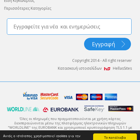
Είδη Κιγκαλερίας
Περισσότερες Κατηγορίες
Copyright 2014 - All right reserver
Κατασκευή ιστοσελίδων
HellasSites
Όλες οι πληρωμές που πραγματοποιούνται με χρήση κάρτας
διεκπεραιώνονται μέσω της πλατφόρμας ηλεκτρονικών πληρωμών
"WORLDLINE" της EUROBANK και χρησιμοποιεί κρυπτογράφηση TLS 1.1 με
πρωτόκολλο κρυπτογράφησης 128-bit (Secure Sockets Layer - SSL).
Αυτός ο ιστότοπος χρησιμοποιεί cookies για την
Η κρυπτογράφηση είναι ένας τρόπος κωδικοποίησης της πληροφορίας
Το κατάλαβα