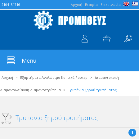
Aρχική
Εταιρία
Επικοινωνία
2104131716
Menu
Αρχική
>
Εξαρτήματα Αναλώσιμα Κοπτικά Ρούτερ
>
Διαμαντοκοπή
Διαμαντολείανση Διαμαντοτρύπημα
>
Τρυπάνια ξηρού τρυπήματος
Τρυπάνια ξηρού τρυπήματος
ΦΙΛΤΡΑ
1