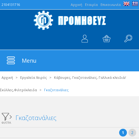
Aρχική
Εταιρία
Επικοινωνία
2104131716
Menu
Αρχική
>
Εργαλεία Χειρός
>
Κάβουρες, Γκαζοτανάλιες, Γαλλικά κλειδιά/
Σκύλλες,Φιλτρόκλειδα
>
Γκαζοτανάλιες
Γκαζοτανάλιες
ΦΙΛΤΡΑ
1
2