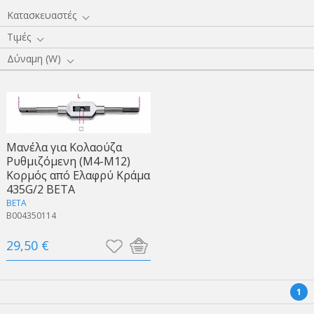
Κατασκευαστές
Τιμές
Δύναμη (W)
Μανέλα για Κολαούζα
Ρυθμιζόμενη (M4-M12)
Kορμός από Eλαφρύ Kράμα
435G/2 BETA
BETA
B004350114
29,50 €
1