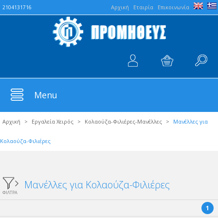
Aρχική
Εταιρία
Επικοινωνία
2104131716
Menu
Αρχική
>
Εργαλεία Χειρός
>
Κολαούζα-Φιλιέρες-Μανέλλες
>
Μανέλλες για
Κολαούζα-Φιλιέρες
Μανέλλες για Κολαούζα-Φιλιέρες
ΦΙΛΤΡΑ
1