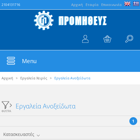
Aρχική
Εταιρία
Επικοινωνία
2104131716
Menu
Αρχική
>
Εργαλεία Χειρός
>
Εργαλεία Ανοξείδωτα
Εργαλεία Ανοξείδωτα
ΦΙΛΤΡΑ
1
Κατασκευαστές