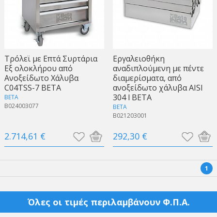
Tρόλεϊ με Eπτά Συρτάρια
Εργαλειοθήκη
Εξ ολοκλήρου από
αναδιπλούμενη με πέντε
Ανοξείδωτο Χάλυβα
διαμερίσματα, από
C04TSS-7 BETA
ανοξείδωτο χάλυβα AISI
304 l BETA
BETA
B024003077
BETA
B021203001
2.714,61 €
292,30 €
1
Όλες οι τιμές περιλαμβάνουν Φ.Π.Α.