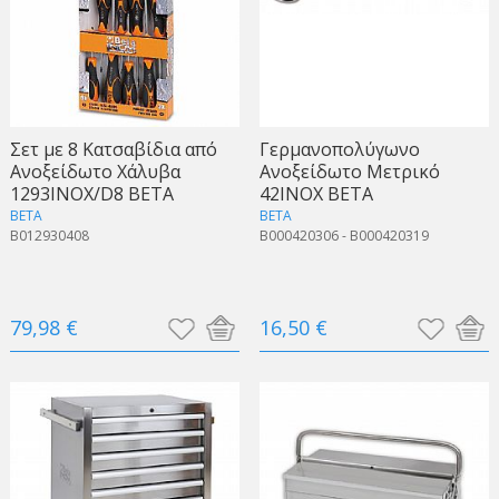
Σετ με 8 Κατσαβίδια από
Γερμανοπολύγωνο
Ανοξείδωτο Χάλυβα
Ανοξείδωτο Μετρικό
1293INOX/D8 BETA
42INOX BETA
BETA
BETA
B012930408
B000420306 - B000420319
79,98 €
16,50 €