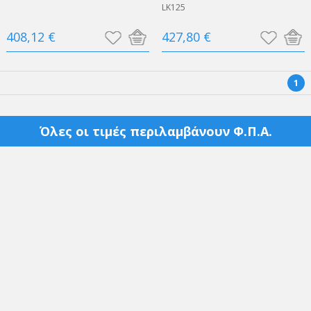
LK125
408,12 €
427,80 €
1
Όλες οι τιμές περιλαμβάνουν Φ.Π.Α.