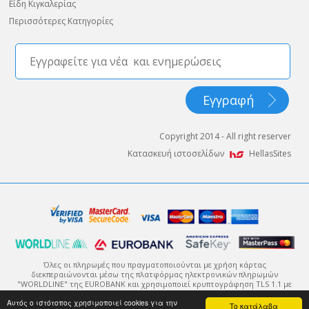
Είδη Κιγκαλερίας
Περισσότερες Κατηγορίες
Copyright 2014 - All right reserver
Κατασκευή ιστοσελίδων
HellasSites
Όλες οι πληρωμές που πραγματοποιούνται με χρήση κάρτας
διεκπεραιώνονται μέσω της πλατφόρμας ηλεκτρονικών πληρωμών
"WORLDLINE" της EUROBANK και χρησιμοποιεί κρυπτογράφηση TLS 1.1 με
πρωτόκολλο κρυπτογράφησης 128-bit (Secure Sockets Layer - SSL).
Αυτός ο ιστότοπος χρησιμοποιεί cookies για την
Η κρυπτογράφηση είναι ένας τρόπος κωδικοποίησης της πληροφορίας
Το κατάλαβα