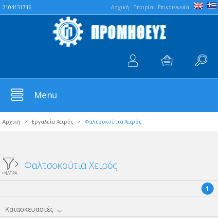
Aρχική
Εταιρία
Επικοινωνία
2104131716
Menu
Αρχική
>
Εργαλεία Χειρός
>
Φαλτσοκούτια Χειρός
Φαλτσοκούτια Χειρός
ΦΙΛΤΡΑ
1
Κατασκευαστές