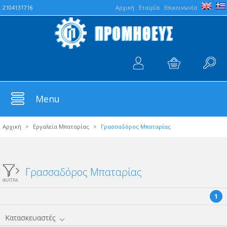
Aρχική
Εταιρία
Επικοινωνία
2104131716
Menu
Αρχική
>
Εργαλεία Μπαταρίας
>
Γρασσαδόρος Μπαταρίας
Γρασσαδόρος Μπαταρίας
ΦΙΛΤΡΑ
1
Κατασκευαστές