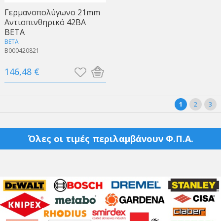
Γερμανοπολύγωνo 21mm
Αντισπινθηρικό 42BA
BETA
BETA
B000420821
146,48 €
1
2
3
Όλες οι τιμές περιλαμβάνουν Φ.Π.Α.