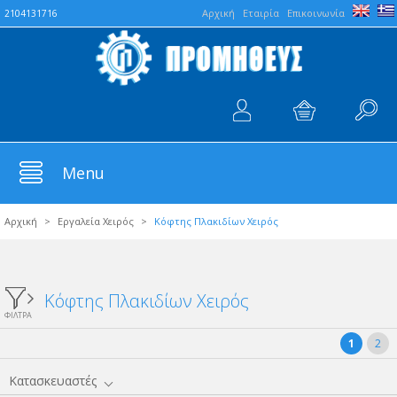
Aρχική
Εταιρία
Επικοινωνία
2104131716
Menu
Αρχική
>
Εργαλεία Χειρός
>
Κόφτης Πλακιδίων Χειρός
Κόφτης Πλακιδίων Χειρός
ΦΙΛΤΡΑ
1
2
Κατασκευαστές