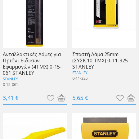
Ανταλλακτικές Λάμες για
Σπαστή Λάμα 25mm
Πριόνι Ειδικών
(ΣΥΣΚ.10 ΤΜΧ) 0-11-325
Εφαρμογών (4TMX) 0-15-
STANLEY
061 STANLEY
STANLEY
0-11-325
STANLEY
0-15-061
3,41 €
5,65 €