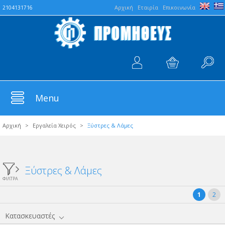
Aρχική
Εταιρία
Επικοινωνία
2104131716
Menu
Αρχική
>
Εργαλεία Χειρός
>
Ξύστρες & Λάμες
Ξύστρες & Λάμες
ΦΙΛΤΡΑ
1
2
Κατασκευαστές