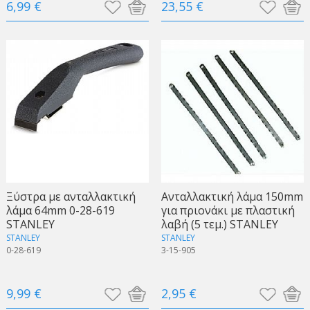
6,99 €
23,55 €
Ξύστρα με ανταλλακτική
Ανταλλακτική λάμα 150mm
λάμα 64mm 0-28-619
για πριονάκι με πλαστική
STANLEY
λαβή (5 τεμ.) STANLEY
STANLEY
STANLEY
0-28-619
3-15-905
9,99 €
2,95 €