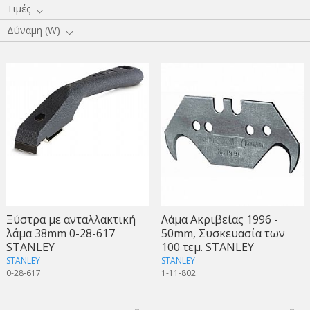
Τιμές
Δύναμη (W)
Ξύστρα με ανταλλακτική
Λάμα Ακριβείας 1996 -
λάμα 38mm 0-28-617
50mm, Συσκευασία των
STANLEY
100 τεμ. STANLEY
STANLEY
STANLEY
0-28-617
1-11-802