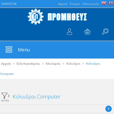
Aρχική
Εταιρία
Επικοινωνία
2104131716
Menu
Αρχική
>
Είδη Κιγκαλερίας
>
Κλειδαριές
>
Κύλινδροι
>
Κύλινδροι
Computer
Κύλινδροι Computer
ΦΙΛΤΡΑ
1