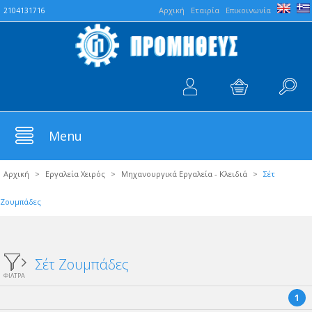
Aρχική
Εταιρία
Επικοινωνία
2104131716
Menu
Αρχική
>
Εργαλεία Χειρός
>
Μηχανουργικά Εργαλεία - Κλειδιά
>
Σέτ
Ζουμπάδες
Σέτ Ζουμπάδες
ΦΙΛΤΡΑ
1