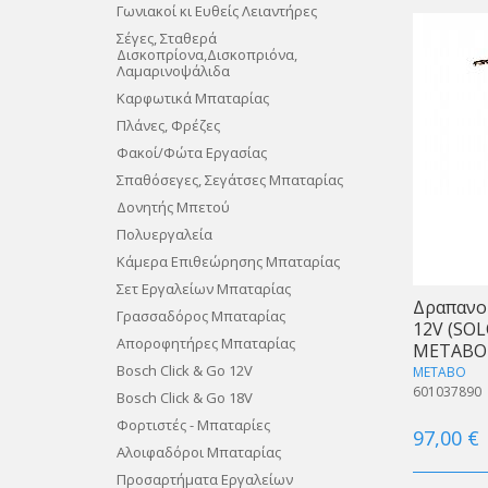
Γωνιακοί κι Ευθείς Λειαντήρες
Σέγες, Σταθερά
Δισκοπρίονα,Δισκοπριόνα,
Λαμαρινοψάλιδα
Καρφωτικά Μπαταρίας
Πλάνες, Φρέζες
Φακοί/Φώτα Εργασίας
Σπαθόσεγες, Σεγάτσες Μπαταρίας
Δονητής Μπετού
Πολυεργαλεία
Κάμερα Επιθεώρησης Μπαταρίας
Σετ Εργαλείων Μπαταρίας
Δραπανο
Γρασσαδόρος Μπαταρίας
12V (SO
Αποροφητήρες Μπαταρίας
METABO
Bosch Click & Go 12V
METABO
601037890
Bosch Click & Go 18V
Φορτιστές - Μπαταρίες
97,00 €
Αλοιφαδόροι Μπαταρίας
Προσαρτήματα Εργαλείων