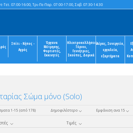
-Τετ. 07:00-16:00, Τρι-Πε-Παρ. 07:00-17:00, Σαβ. 07:30-14:30
Όργανα
Ηλεκτροκολλήσεις,
Σπίτι - Κήπος -
Αέρας, Συνεργείο,
Ε
ιρός
Μέτρησης,
Τόρνοι,
Αγρός
εργαλεία,
Α
Φορτιστές,
Γεννήτριες,
Εκκινητές
Σκούπες, Δομικά
εξαρτήματα
Κοπ
αρίας Σώμα μόνο (Solo)
ματα 1-15 (από 178)
Δημοφιλέστερο
Εμφάνιση ανα 15
στές
Τιμές