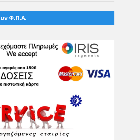
υν Φ.Π.Α.