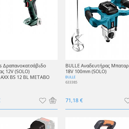
ss Δραπανοκατσάβιδο
BULLE Αναδευτήρας Μπαταρ
ς 12V (SOLO)
18V 100mm (SOLO)
XX BS 12 BL METABO
BULLE
633385
€
71,18 €