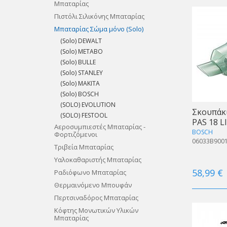
Μπαταρίας
Πιστόλι Σιλικόνης Μπαταρίας
Μπαταρίας Σώμα μόνο (Solo)
(Solo) DEWALT
(Solo) METABO
(Solo) BULLE
(Solo) STANLEY
(Solo) MAKITA
(Solo) BOSCH
(SOLO) EVOLUTION
Σκουπάκι
(SOLO) FESTOOL
PAS 18 L
Αεροσυμπιεστές Μπαταρίας -
BOSCH
Φορτιζόμενοι
06033B900
Τριβεία Μπαταρίας
Yαλοκαθαριστής Μπαταρίας
58,99 €
Ραδιόφωνο Μπαταρίας
Θερμαινόμενο Μπουφάν
Περτσιναδόρος Μπαταρίας
Κόφτης Μονωτικών Υλικών
Μπαταρίας