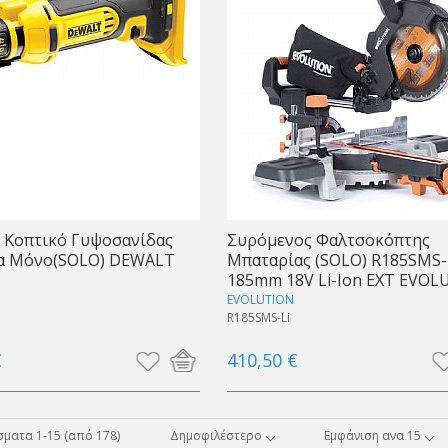
 Κοπτικό Γυψοσανίδας
Συρόμενος Φαλτσοκόπτης
α Μόνο(SOLO) DEWALT
Μπαταρίας (SOLO) R185SMS-
185mm 18V Li-Ion EXT EVOL
EVOLUTION
R185SMS-Li
€
410,50 €
ματα 1-15 (από 178)
Δημοφιλέστερο
Εμφάνιση ανα 15