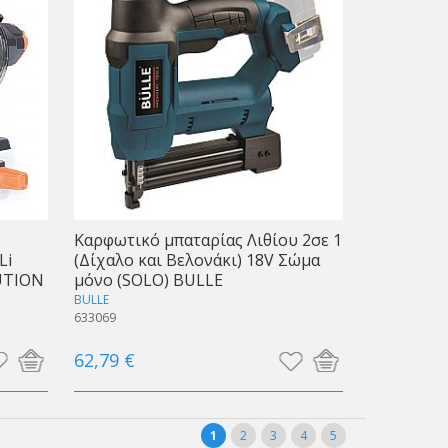
Καρφωτικό μπαταρίας Λιθίου 2σε 1
Li
(Δίχαλο και Βελονάκι) 18V Σώμα
UTION
μόνο (SOLO) BULLE
BULLE
633069
62,79 €
1
2
3
4
5