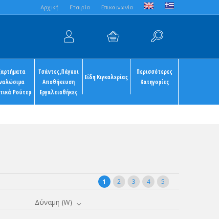
Aρχική
Εταιρία
Επικοινωνία
ξαρτήματα
Τσάντες,Πάγκοι
Περισσότερες
Είδη Κιγκαλερίας
ναλώσιμα
Αποθήκευση
Κατηγορίες
τικά Ρούτερ
Εργαλειοθήκες
1
2
3
4
5
Δύναμη (W)