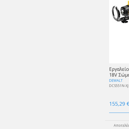
Εργαλείο
18V Σώμ
DEWALT
DCS551N-XJ
155,29 
Αποτελέσ