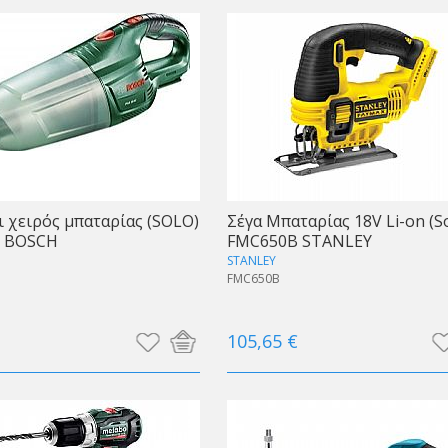
 χειρός μπαταρίας (SOLO)
Σέγα Μπαταρίας 18V Li-on (So
I BOSCH
FMC650B STANLEY
STANLEY
1
FMC650B
105,65 €