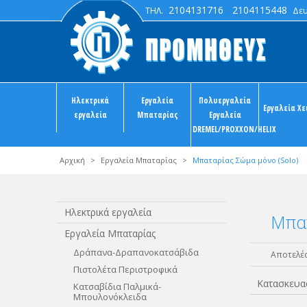
2104131716
2104115448
ΤΗΛ.
Δευτ
Ηλεκτρικά
Εργαλεία
Πολυεργαλεία
Εργαλεία Χε
εργαλεία
Μπαταρίας
Εργαλεία
DREMEL/PROXXON/HELIX
Αρχική
>
Εργαλεία Μπαταρίας
>
Μπαταρίας Σώμα μόνο (Solo)
Ηλεκτρικά εργαλεία
Μπατ
Εργαλεία Μπαταρίας
Δράπανα-Δραπανοκατσάβιδα
Αποτελέσ
Πιστολέτα Περιστροφικά
Κατασκευα
Κατσαβίδια Παλμικά-
Μπουλονόκλειδα